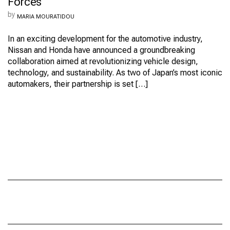
Forces
DRIVE
FORWARD:
by
MARIA MOURATIDOU
NISSAN
&
HONDA
In an exciting development for the automotive industry,
JOIN
Nissan and Honda have announced a groundbreaking
FORCES
collaboration aimed at revolutionizing vehicle design,
technology, and sustainability. As two of Japan’s most iconic
automakers, their partnership is set […]