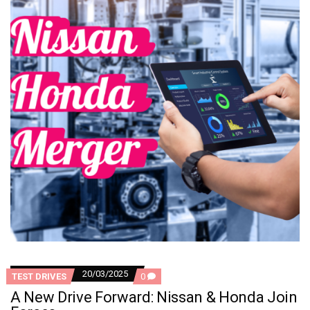
20/03/2025
COMMENTS
TEST DRIVES
0
ON
A New Drive Forward: Nissan & Honda Join
A
NEW