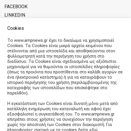
FACEBOOK
LINKEDIN
ADVERTISE WITH SOFERINA
Cookies
ABOUT THE TEAM
Το www.ampnews.gr έχει το δικαίωμα να χρησιμοποιεί
Cookies. Τα Cookies είναι μικρά αρχεία κειμένου που
Articles straight into your inbox
στέλνονται από μια ιστοσελίδα και αποθηκεύονται στον
φυλλομετρητή κατά την περιήγηση του χρήστη στο
διαδίκτυο. Τα Cookies είναι σχεδιασμένα ως αξιόπιστοι
Subscribe and receive our weekly newsletter.
μηχανισμοί για να θυμούνται οι ιστοσελίδες πληροφορίες
(όπως τα προιόντα που προστίθενται στο καλάθι αγορών σε
ένα ηλεκτρονικό κατάστημα) ή για να καταγράφουν το
E
ιστορικό περιήγησης του χρήστη (περιλαμβανομένης της
m
καταγραφής των ιστοσελίδων που επισκέφτηκε στο
a
παρελθόν).
i
Subscribe
l
Η εγκατάσταση των Cookies είναι δυνατή μόνο μετά από
a
κατάλληλη ενημέρωση του καταναλωτή και αφού έχει
d
εξασφαλιστεί η συγκατάθεσή του. Το www.ampnews.gr
d
επιτρέπει στους χρήστες να συνεχίσουν την περιήγηση
r
χωρίς την αποστολή των Cookies στον διακομιστή. Για
e
πληροφορίες σχετικά με τα cookies δείτε εδώ