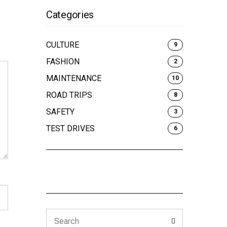
Categories
CULTURE
9
FASHION
2
MAINTENANCE
10
ROAD TRIPS
8
SAFETY
3
TEST DRIVES
6
Search
Search
for: