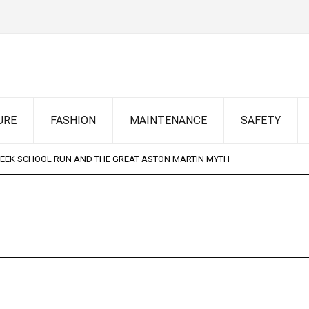
URE
FASHION
MAINTENANCE
SAFETY
HY AC FREEZES YOUR SOUL, BUT THE HEATER FEELS LIKE A WARM HUG
IP STARTS BEFORE YOU TURN THE KEY
GREEK SCHOOL RUN AND THE GREAT ASTON MARTIN MYTH
HY AC FREEZES YOUR SOUL, BUT THE HEATER FEELS LIKE A WARM HUG
IP STARTS BEFORE YOU TURN THE KEY