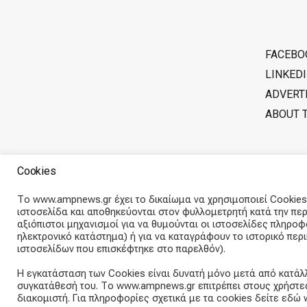
FACEBO
LINKED
ADVERT
ABOUT 
Cookies
Το www.ampnews.gr έχει το δικαίωμα να χρησιμοποιεί Cookies.
ιστοσελίδα και αποθηκεύονται στον φυλλομετρητή κατά την περ
αξιόπιστοι μηχανισμοί για να θυμούνται οι ιστοσελίδες πληρο
ηλεκτρονικό κατάστημα) ή για να καταγράφουν το ιστορικό πε
ιστοσελίδων που επισκέφτηκε στο παρελθόν).
Η εγκατάσταση των Cookies είναι δυνατή μόνο μετά από κατάλ
συγκατάθεσή του. Το www.ampnews.gr επιτρέπει στους χρήστες
Public Opinion - Ignition
- A magazine theme for WordPress
διακομιστή. Για πληροφορίες σχετικά με τα cookies δείτε εδώ