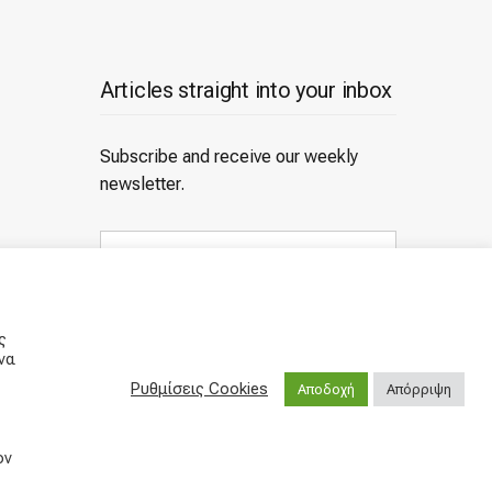
Articles straight into your inbox
Subscribe and receive our weekly
newsletter.
E
m
a
i
Subscribe
l
ς
a
να
d
d
Ρυθμίσεις Cookies
Αποδοχή
Απόρριψη
r
e
s
ον
s
A theme by
CSSIgniter
- Powered by WordPress
: