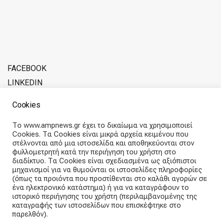
FACEBOOK
LINKEDIN
ADVERTISE WITH SOFERINA
Cookies
ABOUT THE TEAM
Το www.ampnews.gr έχει το δικαίωμα να χρησιμοποιεί
Cookies. Τα Cookies είναι μικρά αρχεία κειμένου που
Articles straight into your inbox
στέλνονται από μια ιστοσελίδα και αποθηκεύονται στον
φυλλομετρητή κατά την περιήγηση του χρήστη στο
διαδίκτυο. Τα Cookies είναι σχεδιασμένα ως αξιόπιστοι
Subscribe and receive our weekly newsletter.
μηχανισμοί για να θυμούνται οι ιστοσελίδες πληροφορίες
(όπως τα προιόντα που προστίθενται στο καλάθι αγορών σε
ένα ηλεκτρονικό κατάστημα) ή για να καταγράφουν το
E
ιστορικό περιήγησης του χρήστη (περιλαμβανομένης της
m
καταγραφής των ιστοσελίδων που επισκέφτηκε στο
a
παρελθόν).
i