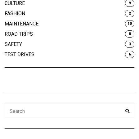
CULTURE
9
FASHION
2
MAINTENANCE
10
ROAD TRIPS
8
SAFETY
3
TEST DRIVES
6
Search
Sear
for: