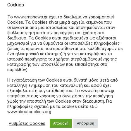
ADVERTISE WITH SOFERINA
Cookies
ABOUT THE TEAM
Το www.ampnews.gr έχει το δικαίωμα να χρησιμοποιεί
Cookies. Τα Cookies είναι μικρά αρχεία κειμένου που
Articles straight into your inbox
στέλνονται από μια ιστοσελίδα και αποθηκεύονται στον
φυλλομετρητή κατά την περιήγηση του χρήστη στο
διαδίκτυο. Τα Cookies είναι σχεδιασμένα ως αξιόπιστοι
Subscribe and receive our weekly newsletter.
μηχανισμοί για να θυμούνται οι ιστοσελίδες πληροφορίες
(όπως τα προιόντα που προστίθενται στο καλάθι αγορών σε
ένα ηλεκτρονικό κατάστημα) ή για να καταγράφουν το
E
ιστορικό περιήγησης του χρήστη (περιλαμβανομένης της
m
καταγραφής των ιστοσελίδων που επισκέφτηκε στο
a
παρελθόν).
i
Subscribe
l
Η εγκατάσταση των Cookies είναι δυνατή μόνο μετά από
a
κατάλληλη ενημέρωση του καταναλωτή και αφού έχει
d
εξασφαλιστεί η συγκατάθεσή του. Το www.ampnews.gr
d
επιτρέπει στους χρήστες να συνεχίσουν την περιήγηση
r
χωρίς την αποστολή των Cookies στον διακομιστή. Για
e
πληροφορίες σχετικά με τα cookies δείτε εδώ
www.aboutcookies.org
s
s
Public Opinion - Ignition
- A magazine theme for WordPress
:
Ρυθμίσεις Cookies
Αποδοχή
Απόρριψη
A theme by
CSSIgniter
- Powered by WordPress