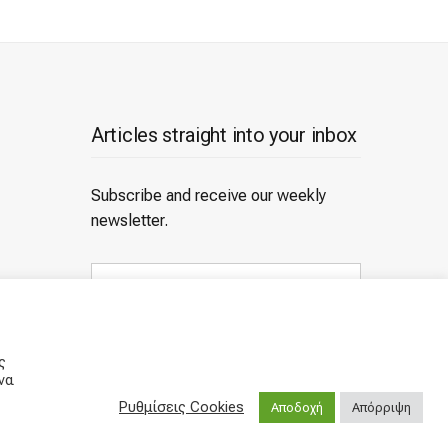
Articles straight into your inbox
Subscribe and receive our weekly
newsletter.
E
m
a
i
Subscribe
l
ς
a
να
d
d
Ρυθμίσεις Cookies
Αποδοχή
Απόρριψη
r
e