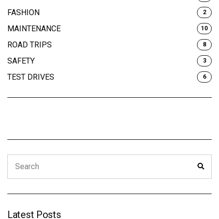
FASHION
2
MAINTENANCE
10
ROAD TRIPS
8
SAFETY
3
TEST DRIVES
6
Search
Sear
for:
Latest Posts