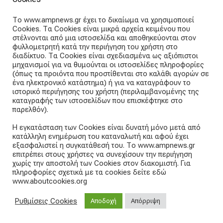
ABOUT THE TEAM
Το www.ampnews.gr έχει το δικαίωμα να χρησιμοποιεί
Cookies. Τα Cookies είναι μικρά αρχεία κειμένου που
Articles straight into your inbox
στέλνονται από μια ιστοσελίδα και αποθηκεύονται στον
φυλλομετρητή κατά την περιήγηση του χρήστη στο
διαδίκτυο. Τα Cookies είναι σχεδιασμένα ως αξιόπιστοι
Subscribe and receive our weekly newsletter.
μηχανισμοί για να θυμούνται οι ιστοσελίδες πληροφορίες
(όπως τα προιόντα που προστίθενται στο καλάθι αγορών σε
ένα ηλεκτρονικό κατάστημα) ή για να καταγράφουν το
E
ιστορικό περιήγησης του χρήστη (περιλαμβανομένης της
m
καταγραφής των ιστοσελίδων που επισκέφτηκε στο
a
παρελθόν).
i
Subscribe
l
Η εγκατάσταση των Cookies είναι δυνατή μόνο μετά από
a
κατάλληλη ενημέρωση του καταναλωτή και αφού έχει
d
εξασφαλιστεί η συγκατάθεσή του. Το www.ampnews.gr
d
επιτρέπει στους χρήστες να συνεχίσουν την περιήγηση
r
χωρίς την αποστολή των Cookies στον διακομιστή. Για
e
πληροφορίες σχετικά με τα cookies δείτε εδώ
www.aboutcookies.org
s
s
Public Opinion - Ignition
- A magazine theme for WordPress
:
Ρυθμίσεις Cookies
Αποδοχή
Απόρριψη
A theme by
CSSIgniter
- Powered by WordPress