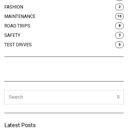
FASHION
2
MAINTENANCE
10
ROAD TRIPS
8
SAFETY
3
TEST DRIVES
6
Search
Sear
for:
Latest Posts