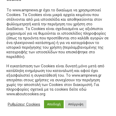
ABOUT THE TEAM
Το www.ampnews.gr έχει το δικαίωμα να χρησιμοποιεί
Cookies. Τα Cookies είναι μικρά αρχεία κειμένου που
Articles straight into your inbox
στέλνονται από μια ιστοσελίδα και αποθηκεύονται στον
φυλλομετρητή κατά την περιήγηση του χρήστη στο
διαδίκτυο. Τα Cookies είναι σχεδιασμένα ως αξιόπιστοι
Subscribe and receive our weekly newsletter.
μηχανισμοί για να θυμούνται οι ιστοσελίδες πληροφορίες
(όπως τα προιόντα που προστίθενται στο καλάθι αγορών σε
ένα ηλεκτρονικό κατάστημα) ή για να καταγράφουν το
E
ιστορικό περιήγησης του χρήστη (περιλαμβανομένης της
m
καταγραφής των ιστοσελίδων που επισκέφτηκε στο
a
παρελθόν).
i
Subscribe
l
Η εγκατάσταση των Cookies είναι δυνατή μόνο μετά από
a
κατάλληλη ενημέρωση του καταναλωτή και αφού έχει
d
εξασφαλιστεί η συγκατάθεσή του. Το www.ampnews.gr
d
επιτρέπει στους χρήστες να συνεχίσουν την περιήγηση
r
χωρίς την αποστολή των Cookies στον διακομιστή. Για
e
πληροφορίες σχετικά με τα cookies δείτε εδώ
www.aboutcookies.org
s
s
Public Opinion - Ignition
- A magazine theme for WordPress
:
Ρυθμίσεις Cookies
Αποδοχή
Απόρριψη
A theme by
CSSIgniter
- Powered by WordPress