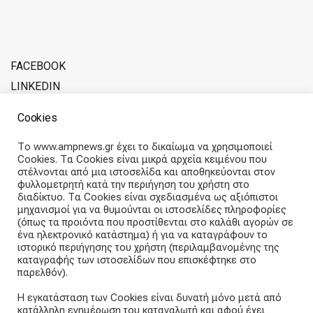
FACEBOOK
LINKEDIN
ADVERTISE WITH SOFERINA
Cookies
ABOUT THE TEAM
Το www.ampnews.gr έχει το δικαίωμα να χρησιμοποιεί
Cookies. Τα Cookies είναι μικρά αρχεία κειμένου που
Articles straight into your inbox
στέλνονται από μια ιστοσελίδα και αποθηκεύονται στον
φυλλομετρητή κατά την περιήγηση του χρήστη στο
διαδίκτυο. Τα Cookies είναι σχεδιασμένα ως αξιόπιστοι
Subscribe and receive our weekly newsletter.
μηχανισμοί για να θυμούνται οι ιστοσελίδες πληροφορίες
(όπως τα προιόντα που προστίθενται στο καλάθι αγορών σε
ένα ηλεκτρονικό κατάστημα) ή για να καταγράφουν το
E
ιστορικό περιήγησης του χρήστη (περιλαμβανομένης της
m
καταγραφής των ιστοσελίδων που επισκέφτηκε στο
a
παρελθόν).
i
Subscribe
l
Η εγκατάσταση των Cookies είναι δυνατή μόνο μετά από
a
κατάλληλη ενημέρωση του καταναλωτή και αφού έχει