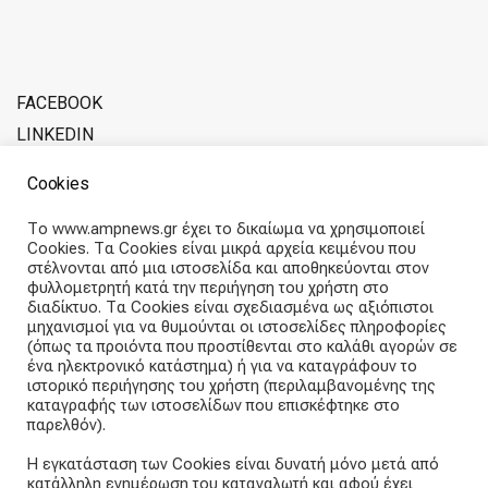
FACEBOOK
LINKEDIN
ADVERTISE WITH SOFERINA
Cookies
ABOUT THE TEAM
Το www.ampnews.gr έχει το δικαίωμα να χρησιμοποιεί
Cookies. Τα Cookies είναι μικρά αρχεία κειμένου που
Articles straight into your inbox
στέλνονται από μια ιστοσελίδα και αποθηκεύονται στον
φυλλομετρητή κατά την περιήγηση του χρήστη στο
διαδίκτυο. Τα Cookies είναι σχεδιασμένα ως αξιόπιστοι
Subscribe and receive our weekly newsletter.
μηχανισμοί για να θυμούνται οι ιστοσελίδες πληροφορίες
(όπως τα προιόντα που προστίθενται στο καλάθι αγορών σε
ένα ηλεκτρονικό κατάστημα) ή για να καταγράφουν το
E
ιστορικό περιήγησης του χρήστη (περιλαμβανομένης της
m
καταγραφής των ιστοσελίδων που επισκέφτηκε στο
a
παρελθόν).
i
Subscribe
l
Η εγκατάσταση των Cookies είναι δυνατή μόνο μετά από
a
κατάλληλη ενημέρωση του καταναλωτή και αφού έχει