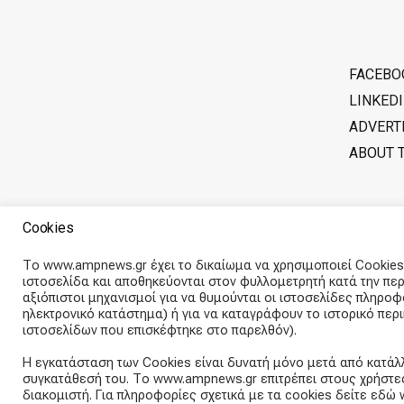
FACEBO
LINKED
ADVERT
ABOUT 
Cookies
Το www.ampnews.gr έχει το δικαίωμα να χρησιμοποιεί Cookies.
ιστοσελίδα και αποθηκεύονται στον φυλλομετρητή κατά την περ
αξιόπιστοι μηχανισμοί για να θυμούνται οι ιστοσελίδες πληρο
ηλεκτρονικό κατάστημα) ή για να καταγράφουν το ιστορικό πε
ιστοσελίδων που επισκέφτηκε στο παρελθόν).
Η εγκατάσταση των Cookies είναι δυνατή μόνο μετά από κατάλ
συγκατάθεσή του. Το www.ampnews.gr επιτρέπει στους χρήστες
Public Opinion - Ignition
- A magazine theme for WordPress
διακομιστή. Για πληροφορίες σχετικά με τα cookies δείτε εδώ